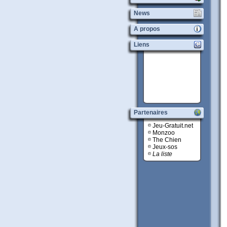
News
A propos
Liens
Partenaires
Jeu-Gratuit.net
Monzoo
The Chien
Jeux-sos
La liste