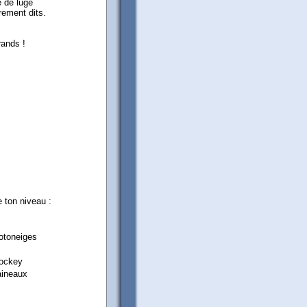
e de luge
rement dits.
rands !
e ton niveau :
otoneiges
ockey
aineaux