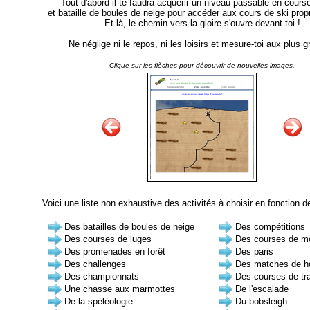
Tout d'abord il te faudra acquérir un niveau passable en cours
et bataille de boules de neige pour accéder aux cours de ski prop
Et là, le chemin vers la gloire s'ouvre devant toi !
Ne néglige ni le repos, ni les loisirs et mesure-toi aux plus g
Clique sur les flèches pour découvrir de nouvelles images.
Voici une liste non exhaustive des activités à choisir en fonction d
Des batailles de boules de neige
Des compétitions
Des courses de luges
Des courses de m
Des promenades en forêt
Des paris
Des challenges
Des matches de h
Des championnats
Des courses de tr
Une chasse aux marmottes
De l'escalade
De la spéléologie
Du bobsleigh