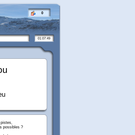
0
01:07:50
ou
eu
pistes,
s possibles ?